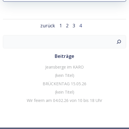
Posts
Posts
Page
Page
Page
Page
zurück
1
2
3
4
navigation
navigation
Suchen
Beiträge
Jeansberge im KARO
(kein Titel)
BRÜCKENTAG 15.05.26
(kein Titel)
Wir feiern am 04.02.26 von 10 bis 18 Uhr