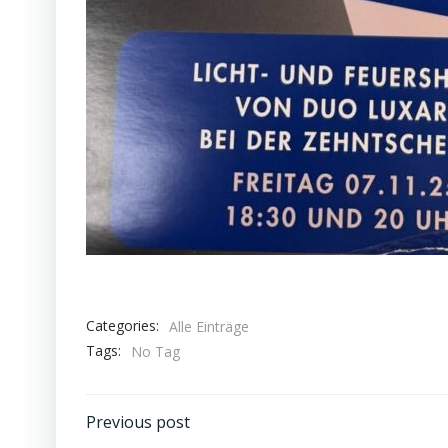
Categories:
Alle Einträge
Tags:
No Tag
Post
Previous post